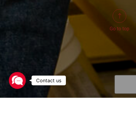
Go to top
Contact
us
Conozca las ventajas del leasing de
cisternas ISO. He aquí una lista de
ventajas a tener en cuenta: