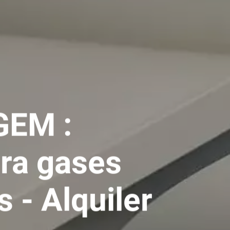
GEM :
ara gases
s - Alquiler