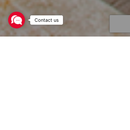
Contact
us
Eurotainer es el líder en alquiler de
contenedores cisterna para gas. Con la
mayor flota de contenedores cisterna
dedicados al transporte y
almacenamiento de gas licuado y
criogénico, Eurotainer tiene el tanque
adecuado para su proyecto.